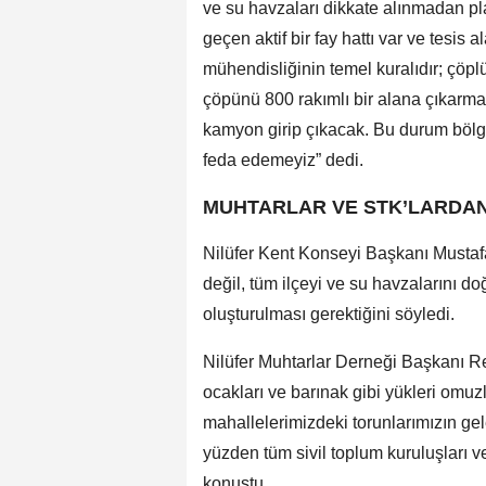
ve su havzaları dikkate alınmadan p
geçen aktif bir fay hattı var ve tesis 
mühendisliğinin temel kuralıdır; çöp
çöpünü 800 rakımlı bir alana çıkarmay
kamyon girip çıkacak. Bu durum bölge 
feda edemeyiz” dedi.
MUHTARLAR VE STK’LARDAN
Nilüfer Kent Konseyi Başkanı Musta
değil, tüm ilçeyi ve su havzalarını do
oluşturulması gerektiğini söyledi.
Nilüfer Muhtarlar Derneği Başkanı Rec
ocakları ve barınak gibi yükleri omuz
mahallelerimizdeki torunlarımızın ge
yüzden tüm sivil toplum kuruluşları v
konuştu.