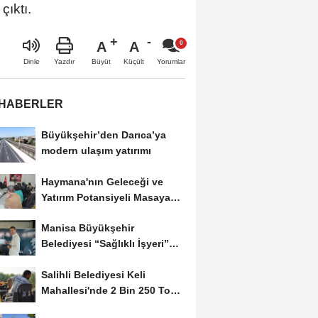
çıktı.
A
A
Büyüt
Küçült
Dinle
Yazdır
Yorumlar
 HABERLER
Büyükşehir’den Darıca’ya
modern ulaşım yatırımı
Haymana'nın Geleceği ve
Yatırım Potansiyeli Masaya
Yatırıldı
Manisa Büyükşehir
Belediyesi “Sağlıklı İşyeri”
Sertifikasını...
Salihli Belediyesi Keli
Mahallesi'nde 2 Bin 250 Ton
Sıcak Asfalt Çalışmasını...