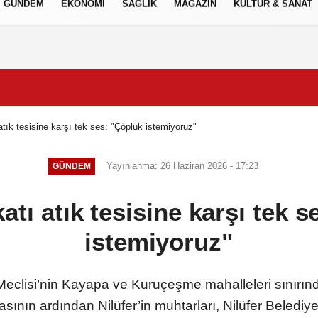
GÜNDEM
EKONOMİ
SAĞLIK
MAGAZİN
KÜLTÜR & SANAT
Gizlilik İlkeleri
 atık tesisine karşı tek ses: "Çöplük istemiyoruz"
Yayınlanma: 26 Haziran 2026 - 17:23
GÜNDEM
katı atık tesisine karşı tek 
istemiyoruz"
clisi’nin Kayapa ve Kuruçeşme mahalleleri sınırında
sının ardından Nilüfer’in muhtarları, Nilüfer Belediye