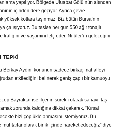
lanlama yapılıyor. Bölgede Uluabat Gölü’nün altından
alanının içinden dere geçiyor. Ayrıca çevre
lük yüksek kotlara taşınmaz. Biz bütün Bursa’nın
a çalışıyoruz. Bu tesise her gün 550 ağır tonajlı
trafiğini ve yaşamını felç eder. Nilüfer’in geleceğini
 TEPKİ
fa Berkay Aydın, konunun sadece birkaç mahalleyi
ğrudan etkilediğini belirterek geniş çaplı bir kamuoyu
ep Bayraktar ise ilçenin sürekli olarak sanayi, taş
lamak zorunda kaldığına dikkat çekerek, “Kırsal
lecekte bizi çöplükle anmasını istemiyoruz. Bu
e muhtarlar olarak birlik içinde hareket edeceğiz” diye