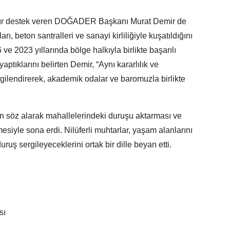
ardır destek veren DOĞADER Başkanı Murat Demir de
rı, beton santralleri ve sanayi kirliliğiyle kuşatıldığını
 ve 2023 yıllarında bölge halkıyla birlikte başarılı
yaptıklarını belirten Demir, “Aynı kararlılık ve
ilgilendirerek, akademik odalar ve baromuzla birlikte
nın söz alarak mahallelerindeki duruşu aktarması ve
esiyle sona erdi. Nilüferli muhtarlar, yaşam alanlarını
uruş sergileyeceklerini ortak bir dille beyan etti.
sı