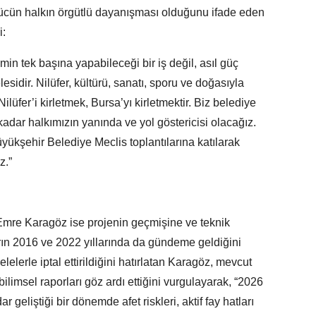
 gücün halkın örgütlü dayanışması olduğunu ifade eden
i:
min tek başına yapabileceği bir iş değil, asıl güç
sidir. Nilüfer, kültürü, sanatı, sporu ve doğasıyla
ilüfer’i kirletmek, Bursa’yı kirletmektir. Biz belediye
dar halkımızın yanında ve yol göstericisi olacağız.
ükşehir Belediye Meclis toplantılarına katılarak
z.”
Emre Karagöz ise projenin geçmişine ve teknik
arın 2016 ve 2022 yıllarında da gündeme geldiğini
lelerle iptal ettirildiğini hatırlatan Karagöz, mevcut
bilimsel raporları göz ardı ettiğini vurgulayarak, “2026
ar geliştiği bir dönemde afet riskleri, aktif fay hatları