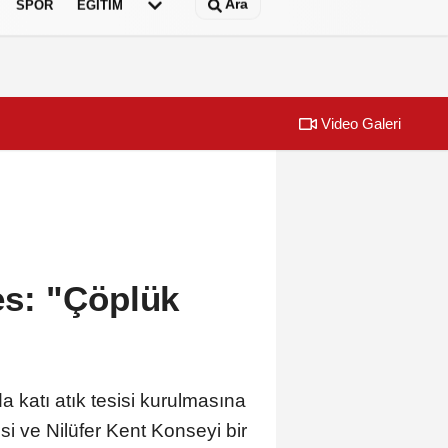
Ara
SPOR
EĞİTİM
Video Galeri
ses: "Çöplük
 katı atık tesisi kurulmasına
si ve Nilüfer Kent Konseyi bir