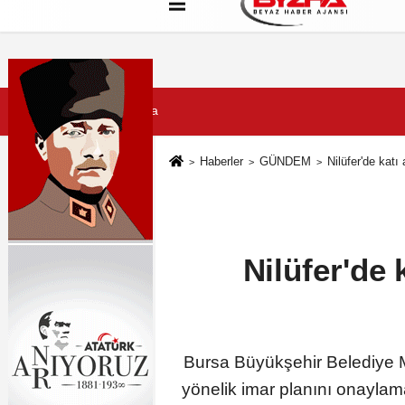
Hakkımızda
Künye
Çerez Politikası
7 Ağustos 2026, Cuma
Haberler
GÜNDEM
Nilüfer'de katı
Nilüfer'de 
Bursa Büyükşehir Belediye Me
yönelik imar planını onaylama