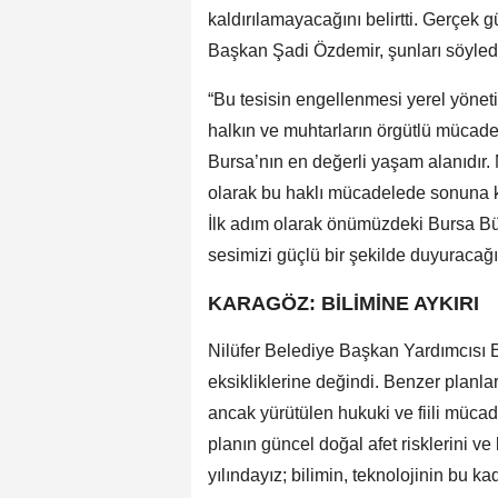
kaldırılamayacağını belirtti. Gerçek
Başkan Şadi Özdemir, şunları söyled
“Bu tesisin engellenmesi yerel yöneti
halkın ve muhtarların örgütlü mücadele
Bursa’nın en değerli yaşam alanıdır. N
olarak bu haklı mücadelede sonuna ka
İlk adım olarak önümüzdeki Bursa Büy
sesimizi güçlü bir şekilde duyuracağı
KARAGÖZ: BİLİMİNE AYKIRI
Nilüfer Belediye Başkan Yardımcısı 
eksikliklerine değindi. Benzer planl
ancak yürütülen hukuki ve fiili mücade
planın güncel doğal afet risklerini ve 
yılındayız; bilimin, teknolojinin bu kad