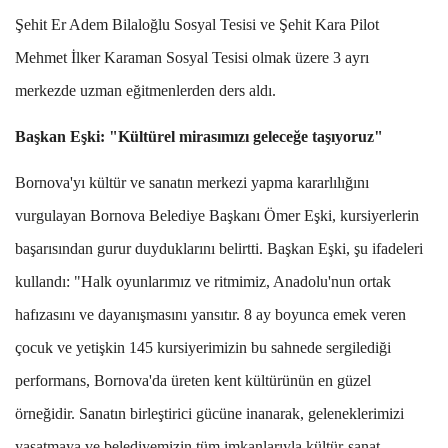
Şehit Er Adem Bilaloğlu Sosyal Tesisi ve Şehit Kara Pilot
Mehmet İlker Karaman Sosyal Tesisi olmak üzere 3 ayrı
merkezde uzman eğitmenlerden ders aldı.
Başkan Eşki: "Kültürel mirasımızı geleceğe taşıyoruz"
Bornova'yı kültür ve sanatın merkezi yapma kararlılığını
vurgulayan Bornova Belediye Başkanı
Ömer Eşki
, kursiyerlerin
başarısından gurur duyduklarını belirtti. Başkan Eşki, şu ifadeleri
kullandı: "Halk oyunlarımız ve ritmimiz, Anadolu'nun ortak
hafızasını ve dayanışmasını yansıtır. 8 ay boyunca emek veren
çocuk ve yetişkin 145 kursiyerimizin bu sahnede sergilediği
performans, Bornova'da üreten kent kültürünün en güzel
örneğidir. Sanatın birleştirici gücüne inanarak, geleneklerimizi
yaşatmaya ve belediyemizin tüm imkanlarıyla kültür-sanat