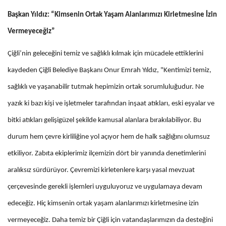
Başkan Yıldız: “Kimsenin Ortak Yaşam Alanlarımızı Kirletmesine İzin
Vermeyeceğiz”
Çiğli’nin geleceğini temiz ve sağlıklı kılmak için mücadele ettiklerini
kaydeden Çiğli Belediye Başkanı Onur Emrah Yıldız, "Kentimizi temiz,
sağlıklı ve yaşanabilir tutmak hepimizin ortak sorumluluğudur. Ne
yazık ki bazı kişi ve işletmeler tarafından inşaat atıkları, eski eşyalar ve
bitki atıkları gelişigüzel şekilde kamusal alanlara bırakılabiliyor. Bu
durum hem çevre kirliliğine yol açıyor hem de halk sağlığını olumsuz
etkiliyor. Zabıta ekiplerimiz ilçemizin dört bir yanında denetimlerini
aralıksız sürdürüyor. Çevremizi kirletenlere karşı yasal mevzuat
çerçevesinde gerekli işlemleri uyguluyoruz ve uygulamaya devam
edeceğiz. Hiç kimsenin ortak yaşam alanlarımızı kirletmesine izin
vermeyeceğiz. Daha temiz bir Çiğli için vatandaşlarımızın da desteğini