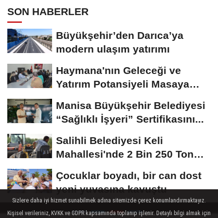
SON HABERLER
Büyükşehir’den Darıca’ya
modern ulaşım yatırımı
Haymana'nın Geleceği ve
Yatırım Potansiyeli Masaya
Yatırıldı
Manisa Büyükşehir Belediyesi
“Sağlıklı İşyeri” Sertifikasını...
Salihli Belediyesi Keli
Mahallesi'nde 2 Bin 250 Ton
Sıcak Asfalt Çalışmasını...
Çocuklar boyadı, bir can dost
yeni yuvasına kavuştu
Sizlere daha iyi hizmet sunabilmek adına sitemizde çerez konumlandırmaktayız.
Kişisel verileriniz, KVKK ve GDPR kapsamında toplanıp işlenir. Detaylı bilgi almak için