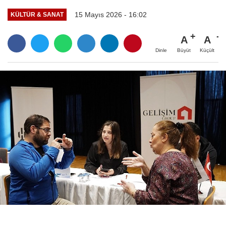
15 Mayıs 2026 - 16:02
KÜLTÜR & SANAT
A
A
Büyüt
Küçült
Dinle