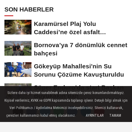
SON HABERLER
Karamürsel Plaj Yolu
Caddesi’ne özel asfalt
dokunuşu
Bornova’ya 7 dönümlük cennet
bahçesi
Gökeyüp Mahallesi'nin Su
Sorunu Çözüme Kavuşturuldu
Süper Enduro’da start Başkan
Sizlere daha iyi hizmet sunabilmek adına sitemizde çerez konumlandırmaktayız.
Büyükakın’dan
Kişisel verileriniz, KVKK ve GDPR kapsamında toplanıp işlenir. Detaylı bilgi almak için
Büyükşehir, çocukları afetlere
Veri Politikamızı / Aydınlatma Metnimizi inceleyebilirsiniz. Sitemizi kullanarak,
çerezleri kullanmamızı kabul etmiş olacaksınız.
AYRINTILAR
TAMAM
karşı bilinçlendiriyor
Yorumlar
Yorumlar