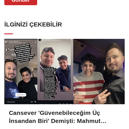
Gönder
İLGINIZI ÇEKEBILIR
Cansever 'Güvenebileceğim Üç
İnsandan Biri' Demişti: Mahmut
Görgen’den Cansever’e Duygusal