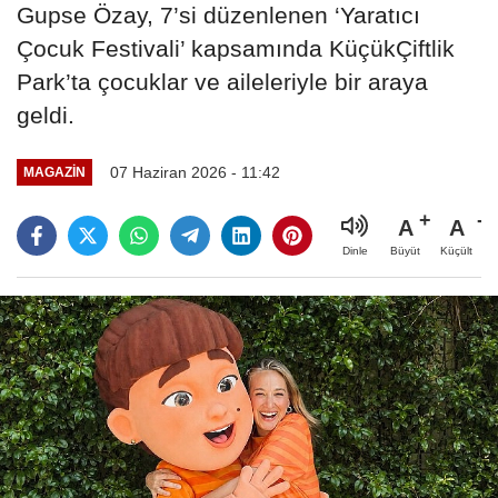
Gupse Özay, 7’si düzenlenen ‘Yaratıcı
Çocuk Festivali’ kapsamında KüçükÇiftlik
Park’ta çocuklar ve aileleriyle bir araya
geldi.
07 Haziran 2026 - 11:42
MAGAZİN
A
A
Büyüt
Küçült
Dinle