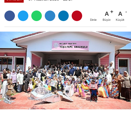
A
A
Büyüt
Küçült
Dinle