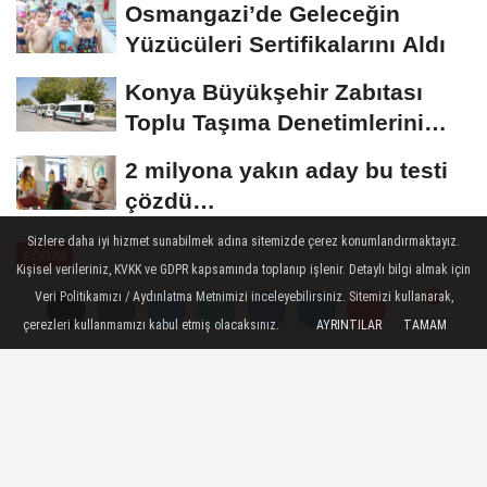
Osmangazi’de Geleceğin
Yüzücüleri Sertifikalarını Aldı
Konya Büyükşehir Zabıtası
Toplu Taşıma Denetimlerini
Sürdürüyor
2 milyona yakın aday bu testi
çözdü…
Sizlere daha iyi hizmet sunabilmek adına sitemizde çerez konumlandırmaktayız.
EĞİTİM
Kişisel verileriniz, KVKK ve GDPR kapsamında toplanıp işlenir. Detaylı bilgi almak için
Yayınlanma: 09 Mayıs 2026 - 16:29
Veri Politikamızı / Aydınlatma Metnimizi inceleyebilirsiniz. Sitemizi kullanarak,
çerezleri kullanmamızı kabul etmiş olacaksınız.
AYRINTILAR
TAMAM
Yorumlar
Yorumlar
Başkan Topaloğlu öğrenci
velileriyle bir araya geldi
Kemer Belediye Başkanı Necati Topaloğlu,
Ahmet Erkal Destek Eğitim Kurs