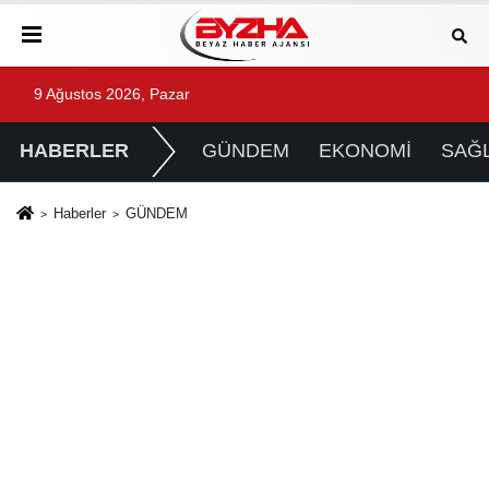
9 Ağustos 2026, Pazar
HABERLER
GÜNDEM
EKONOMİ
SAĞL
Haberler
GÜNDEM