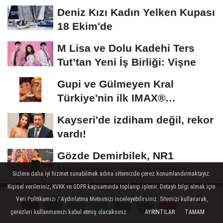
Deniz Kızı Kadın Yelken Kupası
18 Ekim'de
M Lisa ve Dolu Kadehi Ters
Tut’tan Yeni İş Birliği: Vişne
Gupi ve Gülmeyen Kral
Türkiye'nin ilk IMAX®
animasyon filmi oluyor
Kayseri'de izdiham değil, rekor
vardı!
Gözde Demirbilek, NR1
Magazin'de: 'Son assolist
Sizlere daha iyi hizmet sunabilmek adına sitemizde çerez konumlandırmaktayız.
olarak var olacağım!'...
Kişisel verileriniz, KVKK ve GDPR kapsamında toplanıp işlenir. Detaylı bilgi almak için
Veri Politikamızı / Aydınlatma Metnimizi inceleyebilirsiniz. Sitemizi kullanarak,
çerezleri kullanmamızı kabul etmiş olacaksınız.
AYRINTILAR
TAMAM
Yorumlar
Yorumlar
Hakkımızda
Künye
Çerez Politikası
Gizlilik İlkeleri