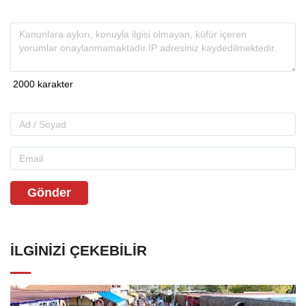
Gönder
İLGINIZI ÇEKEBILIR