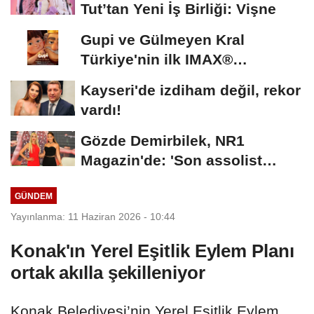
Tut’tan Yeni İş Birliği: Vişne
Gupi ve Gülmeyen Kral
Türkiye'nin ilk IMAX®
animasyon filmi oluyor
Kayseri'de izdiham değil, rekor
vardı!
Gözde Demirbilek, NR1
Magazin'de: 'Son assolist
olarak var olacağım!'...
GÜNDEM
Yayınlanma: 11 Haziran 2026 - 10:44
Konak'ın Yerel Eşitlik Eylem Planı
ortak akılla şekilleniyor
Konak Belediyesi’nin Yerel Eşitlik Eylem