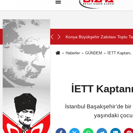
Hakkımızda
Künye
Çerez Politikası
SON DAKİKA:
ını Aldı
Konya Büyükşehir Zabıtası Toplu Ta
Haberler
GÜNDEM
İETT Kaptanı,
İETT Kaptan
İstanbul Başakşehir’de bir
yaşındaki çocuk