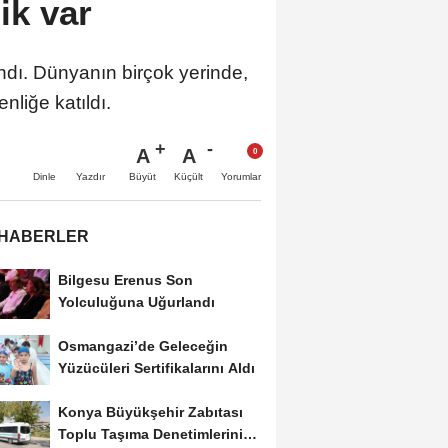
ik var
landı. Dünyanın birçok yerinde,
nliğe katıldı.
A
A
Büyüt
Küçült
Dinle
Yazdır
Yorumlar
 HABERLER
Bilgesu Erenus Son
Yolculuğuna Uğurlandı
Osmangazi’de Geleceğin
Yüzücüleri Sertifikalarını Aldı
Konya Büyükşehir Zabıtası
Toplu Taşıma Denetimlerini