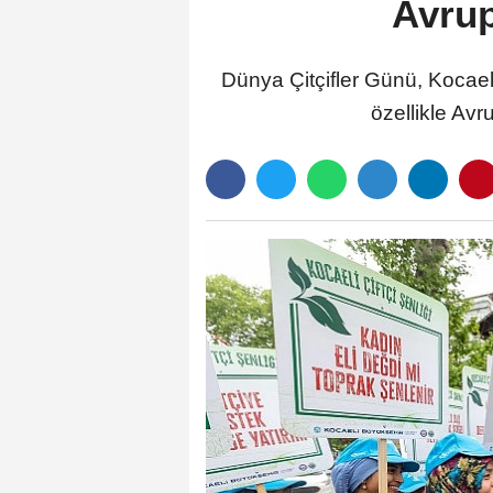
Avrup
Dünya Çitçifler Günü, Kocaeli’
özellikle Avr