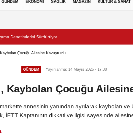
GÜNDEM
EKONOMİ
SAĞLIK
MAGAZİN
KÜLTÜR & SANAT
Gizlilik İlkeleri
şıma Denetimlerini Sürdürüyor
2 milyona yakın aday bu
 Kaybolan Çocuğu Ailesine Kavuşturdu
Yayınlanma: 14 Mayıs 2026 - 17:08
GÜNDEM
ı, Kaybolan Çocuğu Ailesin
 markette annesinin yanından ayrılarak kaybolan ve
, İETT Kaptanının dikkati ve ilgisi sayesinde ailesi