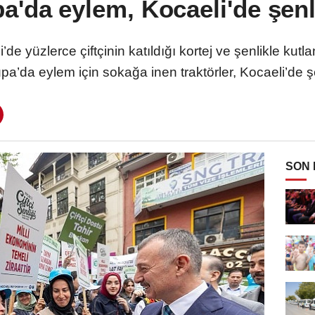
a'da eylem, Kocaeli'de şenl
de yüzlerce çiftçinin katıldığı kortej ve şenlikle kut
upa’da eylem için sokağa inen traktörler, Kocaeli’de şe
SON