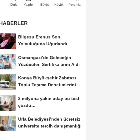
Büyüt
Küçült
Dinle
Yazdır
Yorumlar
 HABERLER
Bilgesu Erenus Son
Yolculuğuna Uğurlandı
Osmangazi’de Geleceğin
Yüzücüleri Sertifikalarını Aldı
Konya Büyükşehir Zabıtası
Toplu Taşıma Denetimlerini
Sürdürüyor
2 milyona yakın aday bu testi
çözdü…
Urla Belediyesi’nden ücretsiz
üniversite tercih danışmanlığı