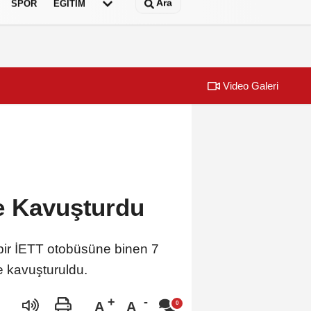
Ara
SPOR
EĞİTİM
Video Galeri
 testi çözdü…
Urla Belediyes
e Kavuşturdu
 bir İETT otobüsüne binen 7
ne kavuşturuldu.
A
A