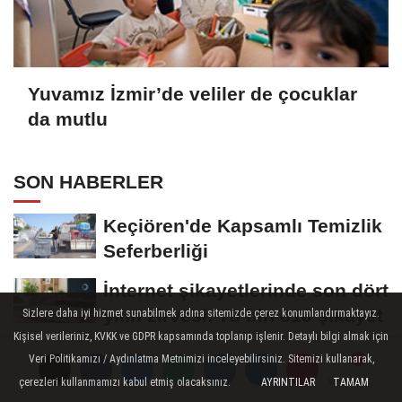
Yuvamız İzmir’de veliler de çocuklar
da mutlu
SON HABERLER
Keçiören'de Kapsamlı Temizlik
Seferberliği
İnternet şikayetlerinde son dört
yılın zirvesi: 78 bin 610 şikayet
Sizlere daha iyi hizmet sunabilmek adına sitemizde çerez konumlandırmaktayız.
Kişisel verileriniz, KVKK ve GDPR kapsamında toplanıp işlenir. Detaylı bilgi almak için
Gemlik Bir Kez Daha Yüzlerce
Veri Politikamızı / Aydınlatma Metnimizi inceleyebilirsiniz. Sitemizi kullanarak,
Sporcuyu Ağırladı
çerezleri kullanmamızı kabul etmiş olacaksınız.
AYRINTILAR
TAMAM
Yorumlar
Yorumlar