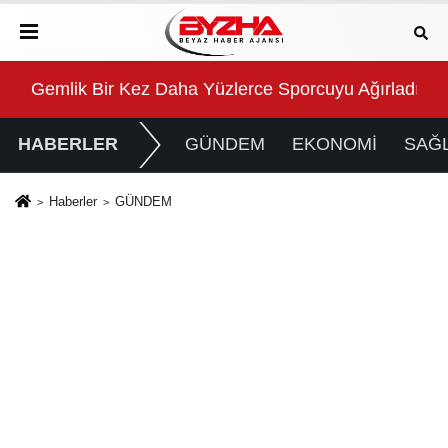
 78 bin 610 şikayet
Gemlik Bir Kez Daha Yüzlerce Sporcuyu Ağırladı
Efe
HABERLER
GÜNDEM
EKONOMİ
SAĞL
Haberler
GÜNDEM