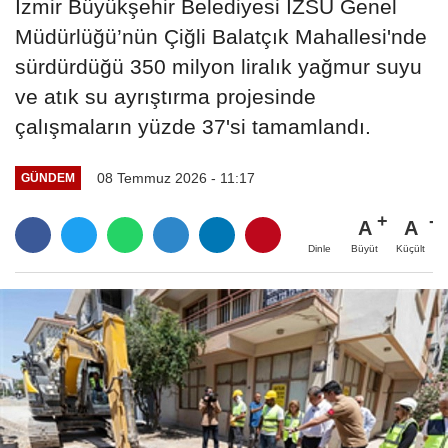
İzmir Büyükşehir Belediyesi İZSU Genel
Müdürlüğü’nün Çiğli Balatçık Mahallesi'nde
sürdürdüğü 350 milyon liralık yağmur suyu
ve atık su ayrıştırma projesinde
çalışmaların yüzde 37'si tamamlandı.
08 Temmuz 2026 - 11:17
GÜNDEM
A
A
Büyüt
Küçült
Dinle