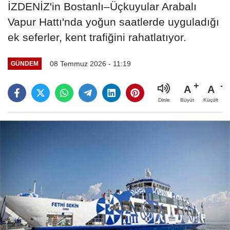
İZDENİZ'in Bostanlı–Üçkuyular Arabalı
Vapur Hattı'nda yoğun saatlerde uyguladığı
ek seferler, kent trafiğini rahatlatıyor.
08 Temmuz 2026 - 11:19
GÜNDEM
A
A
Büyüt
Küçült
Dinle