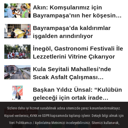
Akın: Komşularımız için
Bayrampaşa’nın her köşesine
dokunuyoruz
Bayrampaşa’da kaldırımlar
işgalden arındırılıyor
İnegöl, Gastronomi Festivali İle
Lezzetlerini Vitrine Çıkarıyor
Kula Seyitali Mahallesi’nde
Sıcak Asfalt Çalışması
Tamamlandı
Başkan Yıldız Ünsal: “Kulübün
geleceği için ortak irade
oluşturulmalı”
Sizlere daha iyi hizmet sunabilmek adına sitemizde çerez konumlandırmaktayız.
KÜLTÜR & SANAT
Kişisel verileriniz, KVKK ve GDPR kapsamında toplanıp işlenir. Detaylı bilgi almak için
Yayınlanma: 03 Mayıs 2026 - 14:37
Veri Politikamızı / Aydınlatma Metnimizi inceleyebilirsiniz. Sitemizi kullanarak,