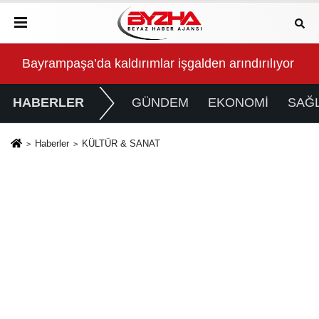
r işgalden arındırılıyor
İnegöl, Gastronomi Festivali İle 
HABERLER
GÜNDEM
EKONOMİ
SAĞL
Haberler
KÜLTÜR & SANAT