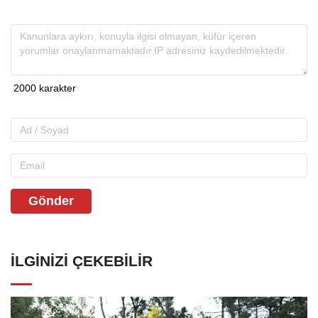
Gönder
İLGINIZI ÇEKEBILIR