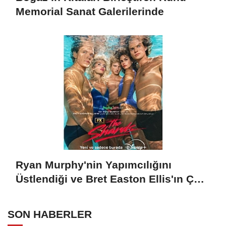
Memorial Sanat Galerilerinde
Ryan Murphy'nin Yapımcılığını
Üstlendiği ve Bret Easton Ellis'ın Çok
Satan Romanından Uyarlanan "The
Shards", İlk İki Bölümüyle Şimdi
SON HABERLER
Sadece Disney+'ta Yayında!