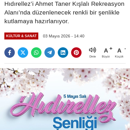
Hıdırellez’i Ahmet Taner Kışlalı Rekreasyon
Alanı’nda düzenlenecek renkli bir şenlikle
kutlamaya hazırlanıyor.
03 Mayıs 2026 - 14:40
KÜLTÜR & SANAT
A
A
Büyüt
Küçült
Dinle