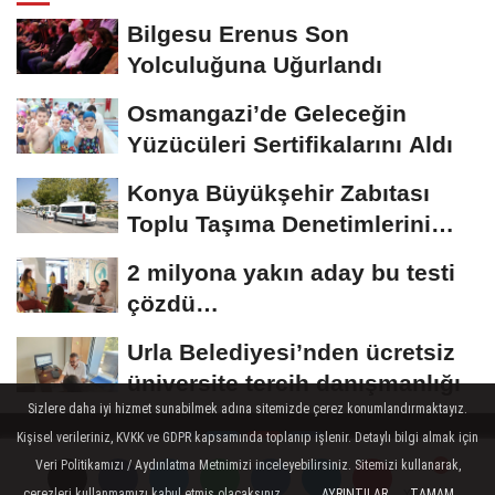
Bilgesu Erenus Son
Yolculuğuna Uğurlandı
Osmangazi’de Geleceğin
Yüzücüleri Sertifikalarını Aldı
Konya Büyükşehir Zabıtası
Toplu Taşıma Denetimlerini
Sürdürüyor
2 milyona yakın aday bu testi
çözdü…
Urla Belediyesi’nden ücretsiz
üniversite tercih danışmanlığı
Sizlere daha iyi hizmet sunabilmek adına sitemizde çerez konumlandırmaktayız.
Kişisel verileriniz, KVKK ve GDPR kapsamında toplanıp işlenir. Detaylı bilgi almak için
Veri Politikamızı / Aydınlatma Metnimizi inceleyebilirsiniz. Sitemizi kullanarak,
çerezleri kullanmamızı kabul etmiş olacaksınız.
AYRINTILAR
TAMAM
Yorumlar
Yorumlar