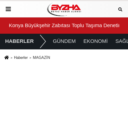
arını Aldı
Konya Büyükşehir Zabıtası Toplu Taşıma Denetimler
2 m
HABERLER
GÜNDEM
EKONOMİ
SAĞL
Haberler
MAGAZİN