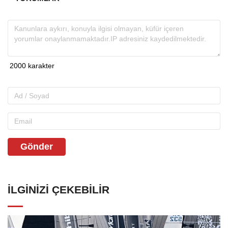
Gönder
İLGINIZI ÇEKEBILIR