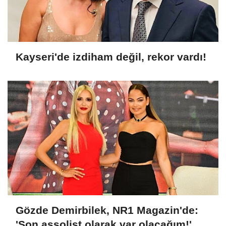
Kayseri'de izdiham değil, rekor vardı!
Gözde Demirbilek, NR1 Magazin'de:
'Son assolist olarak var olacağım!'