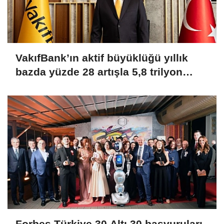
VakıfBank’ın aktif büyüklüğü yıllık
bazda yüzde 28 artışla 5,8 trilyon
TL’yi aştı
Forbes Türkiye 30 Altı 30 başvuruları