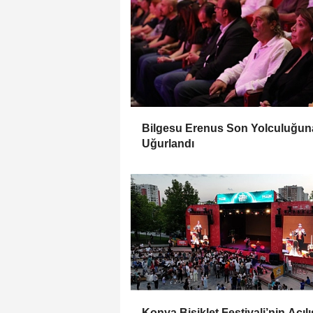
Bilgesu Erenus Son Yolculuğun
Uğurlandı
Konya Bisiklet Festivali’nin Açılı