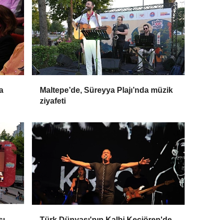
a
Maltepe’de, Süreyya Plajı’nda müzik
ziyafeti
şı
Türk Dünyası'nın Kalbi Keçiören'de