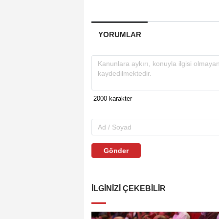
YORUMLAR
Gönder
İLGINIZI ÇEKEBILIR