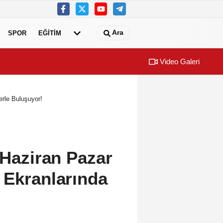
Ara
SPOR
EĞİTİM
Video Galeri
aşkan Büyükakın’dan
Büyükşehir, ço
erle Buluşuyor!
 Haziran Pazar
 Ekranlarında