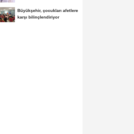
Büyükşehir, çocukları afetlere
karşı bilinçlendiriyor