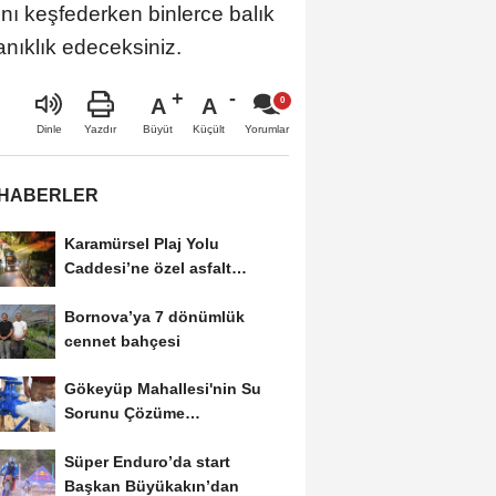
ını keşfederken binlerce balık
anıklık edeceksiniz.
A
A
Büyüt
Küçült
Dinle
Yazdır
Yorumlar
 HABERLER
Karamürsel Plaj Yolu
Caddesi’ne özel asfalt
dokunuşu
Bornova’ya 7 dönümlük
cennet bahçesi
Gökeyüp Mahallesi'nin Su
Sorunu Çözüme
Kavuşturuldu
Süper Enduro’da start
Başkan Büyükakın’dan