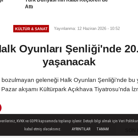
Attı
Yayınlanma: 12 Haziran 2026 - 10:52
KÜLTÜR & SANAT
alk Oyunları Şenliği'nde 20.
yaşanacak
r bozulmayan geleneği Halk Oyunları Şenliği’nde bu 
 Pazar akşamı Kültürpark Açıkhava Tiyatrosu’nda İzm
ileriniz, KVKK ve GDPR kapsamında toplanıp işlenir. Detaylı bilgi almak için Veri Politikam
kabul etmiş olacaksınız.
AYRINTILAR
TAMAM
SON