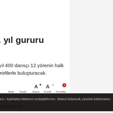
 yıl gururu
yıl 400 dansçı 12 yörenin halk
irlilerle buluşturacak.
A
A
Büyüt
Küçült
Dinle
Yazdır
Yorumlar
ızı / Aydınlatma Metnimizi inceleyebilirsiniz. Sitemizi kullanarak, çerezleri kullanmamızı
 HABERLER