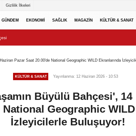
Gizlilik İlkeleri
GÜNDEM
EKONOMİ
SAĞLIK
MAGAZİN
KÜLTÜR & SANAT
Çözüme Kavuşturuldu
Süper Enduro’da start B
Haziran Pazar Saat 20.00'de National Geographic WILD Ekranlarında İzleyicil
Yayınlanma: 12 Haziran 2026 - 10:53
KÜLTÜR & SANAT
Yaşamın Büyülü Bahçesi', 14
e National Geographic WILD
İzleyicilerle Buluşuyor!