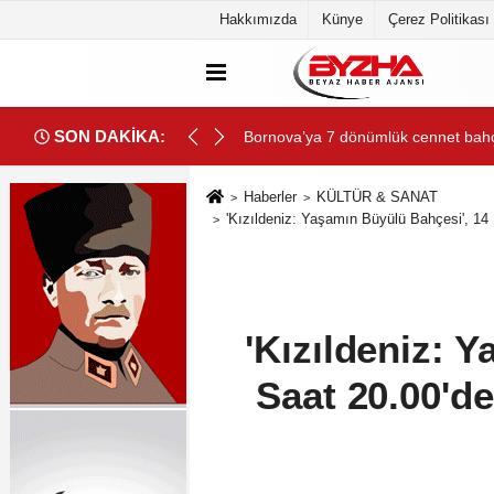
Hakkımızda
Künye
Çerez Politikası
SON DAKİKA:
Gökeyüp Mahallesi'nin Su Sorunu 
Haberler
KÜLTÜR & SANAT
'Kızıldeniz: Yaşamın Büyülü Bahçesi', 14 
'Kızıldeniz: 
Saat 20.00'd