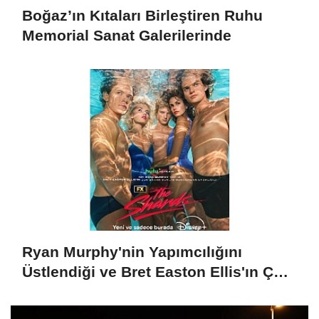
Boğaz’ın Kıtaları Birleştiren Ruhu
Memorial Sanat Galerilerinde
Ryan Murphy'nin Yapımcılığını
Üstlendiği ve Bret Easton Ellis'ın Çok
Satan Romanından Uyarlanan "The
Shards", İlk İki Bölümüyle Şimdi