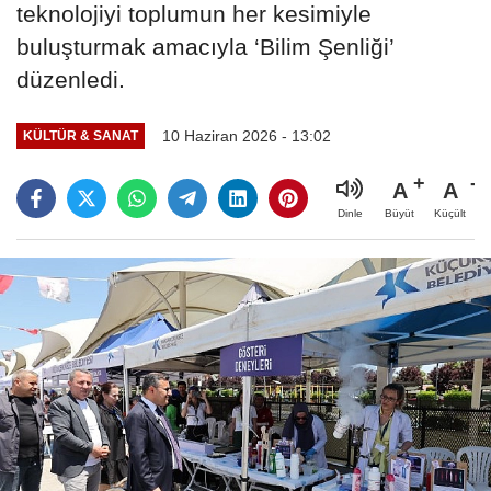
teknolojiyi toplumun her kesimiyle
buluşturmak amacıyla ‘Bilim Şenliği’
düzenledi.
10 Haziran 2026 - 13:02
KÜLTÜR & SANAT
A
A
Büyüt
Küçült
Dinle