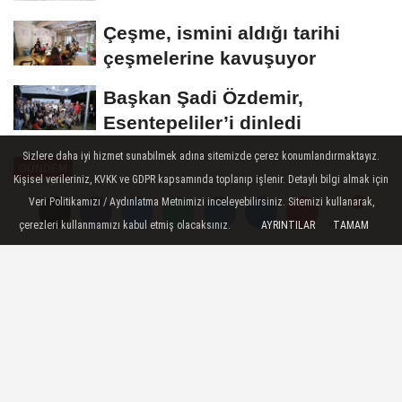
Çeşme, ismini aldığı tarihi
çeşmelerine kavuşuyor
Başkan Şadi Özdemir,
Esentepeliler’i dinledi
Sizlere daha iyi hizmet sunabilmek adına sitemizde çerez konumlandırmaktayız.
GÜNDEM
Kişisel verileriniz, KVKK ve GDPR kapsamında toplanıp işlenir. Detaylı bilgi almak için
Yayınlanma: 10 Haziran 2026 - 12:58
Veri Politikamızı / Aydınlatma Metnimizi inceleyebilirsiniz. Sitemizi kullanarak,
çerezleri kullanmamızı kabul etmiş olacaksınız.
AYRINTILAR
TAMAM
Yorumlar
Yorumlar
İzmir'de Türk-İtalyan dostluk
buluşması
İzmir Büyükşehir Belediye Başkanı Dr.
Cemil Tugay, İtalya Cumhuriyet Bayramı
kapsamında Türkiye’nin İtalya Büyükelçisi
Giuseppe Manzo ile bir araya geldi.