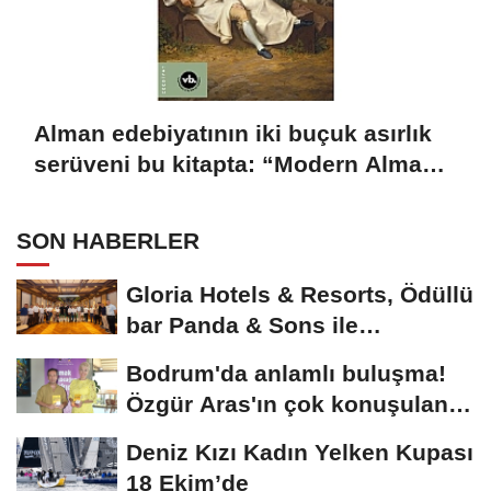
Alman edebiyatının iki buçuk asırlık
serüveni bu kitapta: “Modern Alman
Edebiyatı”
SON HABERLER
Gloria Hotels & Resorts, Ödüllü
bar Panda & Sons ile
unutulmaz bir...
Bodrum'da anlamlı buluşma!
Özgür Aras'ın çok konuşulan
kitabı...
Deniz Kızı Kadın Yelken Kupası
18 Ekim’de