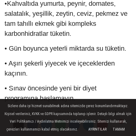
•Kahvaltıda yumurta, peynir, domates,
salatalık, yeşillik, zeytin, ceviz, pekmez ve
tam tahıllı ekmek gibi kompleks
karbonhidratlar tüketin.
• Gün boyunca yeterli miktarda su tüketin.
• Aşırı şekerli yiyecek ve içeceklerden
kaçının.
• Sınav öncesinde yeni bir diyet
programına başlamayın.
Sizlere daha iyi hizmet sunabilmek adına sitemizde çerez konumlandırmaktayız.
• Doktor veya diyetisyen önerisi olmadan
Kişisel verileriniz, KVKK ve GDPR kapsamında toplanıp işlenir. Detaylı bilgi almak için
takviye ürün kullanmayın.
Veri Politikamızı / Aydınlatma Metnimizi inceleyebilirsiniz. Sitemizi kullanarak,
çerezleri kullanmamızı kabul etmiş olacaksınız.
AYRINTILAR
TAMAM
Yorumlar
Yorumlar