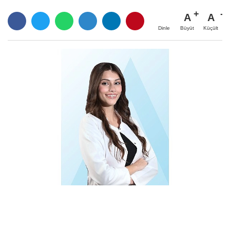
A
A
Büyüt
Küçült
Dinle