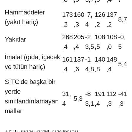
Hammaddeler
173
160
-7,
126
137
8,7
(yakıt hariç)
,2
,3
4
,2
,2
268
205
-2
108
108
-0,
Yakıtlar
,4
,4
3,5
,5
,0
5
İmalat (gıda, içecek
161
137
-1
140
148
5,4
ve tütün hariç)
,4
,6
4,8
,8
,4
SITC'de başka bir
yerde
31,
-8
191
112
-41
5,3
sınıflandırılamayan
4
3,1
,4
,3
,3
mallar
STIC : Uluslararası Standart Ticaret Sınıflaması