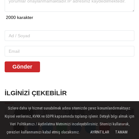
Gönder
İLGINIZI ÇEKEBILIR
Sizlere daha iyi hizmet sunabilmek adına sitemizde çerez konumlandırmaktayız.
Kişisel verileriniz, KVKK ve GDPR kapsamında toplanıp işlenir. Detaylı bilgi almak için
Veri Politikamızı / Aydınlatma Metnimizi inceleyebilirsiniz. Sitemizi kullanarak,
çerezleri kullanmamızı kabul etmiş olacaksınız.
AYRINTILAR
TAMAM
Yorumlar
Yorumlar