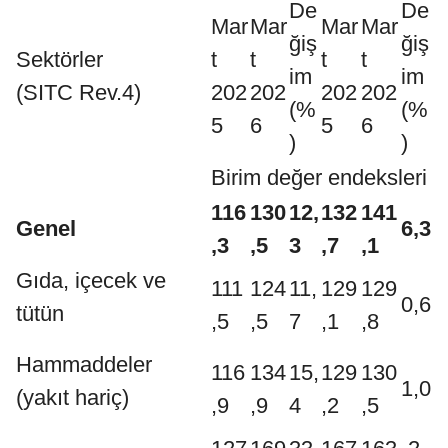
De
De
Mar
Mar
Mar
Mar
ğiş
ğiş
Sektörler
t
t
t
t
im
im
(SITC Rev.4)
202
202
202
202
(%
(%
5
6
5
6
)
)
Birim değer endeksleri
116
130
12,
132
141
Genel
6,3
,3
,5
3
,7
,1
Gıda, içecek ve
111
124
11,
129
129
0,6
tütün
,5
,5
7
,1
,8
Hammaddeler
116
134
15,
129
130
1,0
(yakıt hariç)
,9
,9
4
,2
,5