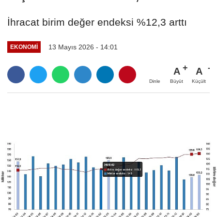
İhracat birim değer endeksi %12,3 arttı
13 Mayıs 2026 - 14:01
EKONOMİ
A
A
Büyüt
Küçült
Dinle