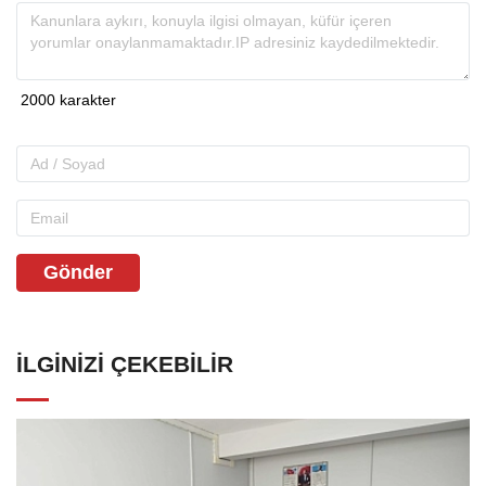
Gönder
İLGINIZI ÇEKEBILIR