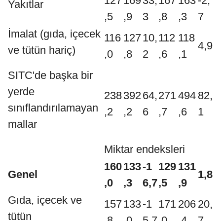
127
169
33,
167
163
-2,
Yakıtlar
,5
,9
3
,8
,3
7
İmalat (gıda, içecek
116
127
10,
112
118
4,9
ve tütün hariç)
,0
,8
2
,6
,1
SITC'de başka bir
yerde
238
392
64,
271
494
82,
sınıflandırılamayan
,2
,2
6
,7
,6
1
mallar
Miktar endeksleri
160
133
-1
129
131
Genel
1,8
,0
,3
6,7
,5
,9
Gıda, içecek ve
157
133
-1
171
206
20,
tütün
,8
,0
5,7
,0
,4
7