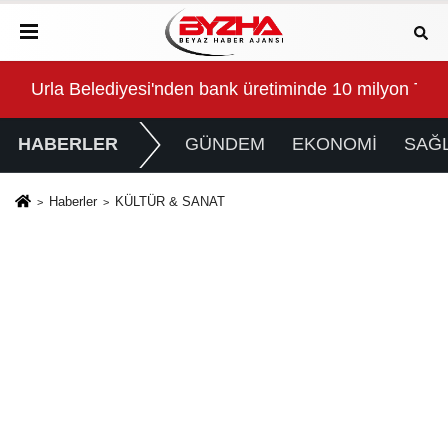
na Özenli Dokunuşlar
Urla Belediyesi'nden bank üretiminde 10 milyon TL'li
Osm
HABERLER
GÜNDEM
EKONOMİ
SAĞL
Haberler
KÜLTÜR & SANAT