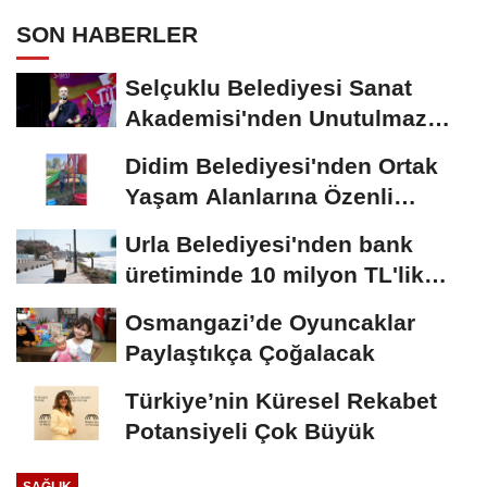
SON HABERLER
Selçuklu Belediyesi Sanat
Akademisi'nden Unutulmaz
2000'ler Türkçe...
Didim Belediyesi'nden Ortak
Yaşam Alanlarına Özenli
Dokunuşlar
Urla Belediyesi'nden bank
üretiminde 10 milyon TL'lik
tasarruf
Osmangazi’de Oyuncaklar
Paylaştıkça Çoğalacak
Türkiye’nin Küresel Rekabet
Potansiyeli Çok Büyük
SAĞLIK