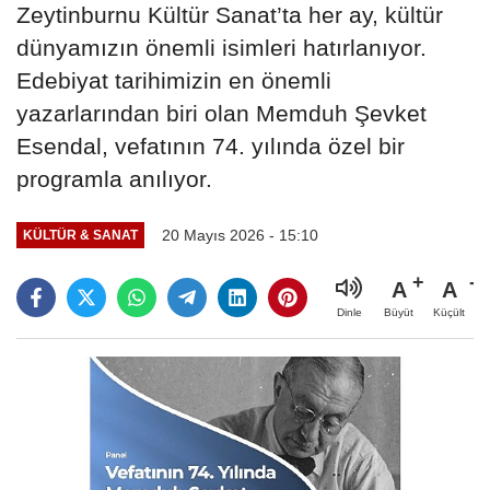
Zeytinburnu Kültür Sanat’ta her ay, kültür
dünyamızın önemli isimleri hatırlanıyor.
Edebiyat tarihimizin en önemli
yazarlarından biri olan Memduh Şevket
Esendal, vefatının 74. yılında özel bir
programla anılıyor.
20 Mayıs 2026 - 15:10
KÜLTÜR & SANAT
A
A
Büyüt
Küçült
Dinle