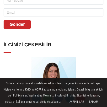
Gönder
İLGINIZI ÇEKEBILIR
Sizlere daha iyi hizmet sunabilmek adına sitemizde çerez konumlandırmaktayız.
Kişisel verileriniz, KVKK ve GDPR kapsamında toplanıp işlenir. Detaylı bilgi almak için
Veri Politikamızı / Aydınlatma Metnimizi inceleyebilirsiniz. Sitemizi kullanarak,
çerezleri kullanmamızı kabul etmiş olacaksınız.
AYRINTILAR
TAMAM
Yorumlar
Yorumlar